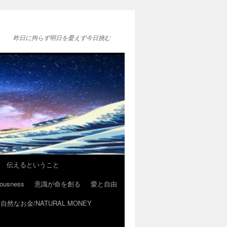
昨日に拘らず明日を憂えず今日挑む
伝えるということ
ousness
意識が命を創る
愛と自由
自然なお金/NATURAL MONEY