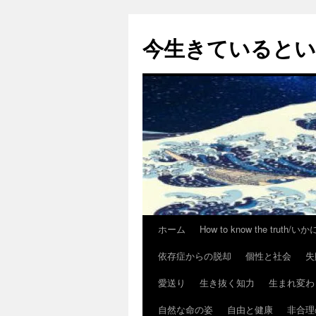
今生きていると
ホーム
How to know the trut
コ
依存症からの脱却
個性と社会
失
ン
愛送り
生き抜く知力
生まれ変わ
テ
自然な命の姿
自由と健康
非合理
ン