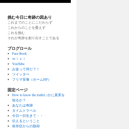
挑む今日に奇跡の因あり
これまでのことにこだわらず
これからのことを憂えず
これを挑む
それが奇跡を創り出すことである
ブログロール
Face Book
ｍｉｘｉ
YouTube
お金って何だ？！
ツイッター
フリマ笹塚（ホームHP）
固定ページ
How to know the truth/いかに真実を
知るか？
あなたは奇跡
タイムトラベル
今日一日生きて・・
伝えるということ
依存症からの脱却