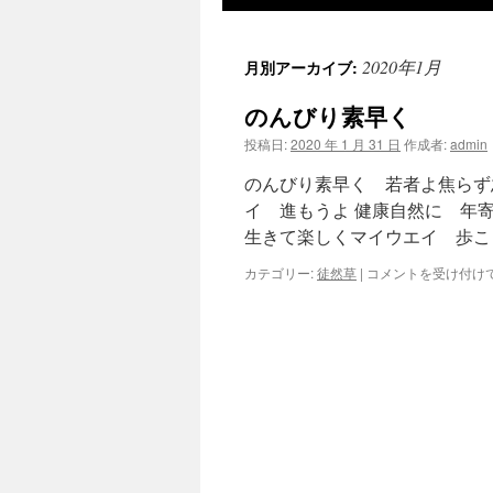
ツ
2020年1月
月別アーカイブ:
へ
のんびり素早く
ス
投稿日:
2020 年 1 月 31 日
作成者:
admin
キ
のんびり素早く 若者よ焦らず
ッ
イ 進もうよ 健康自然に 年
生きて楽しくマイウエイ 歩こ
プ
の
カテゴリー:
徒然草
|
コメントを受け付け
ん
び
り
素
早
く
は