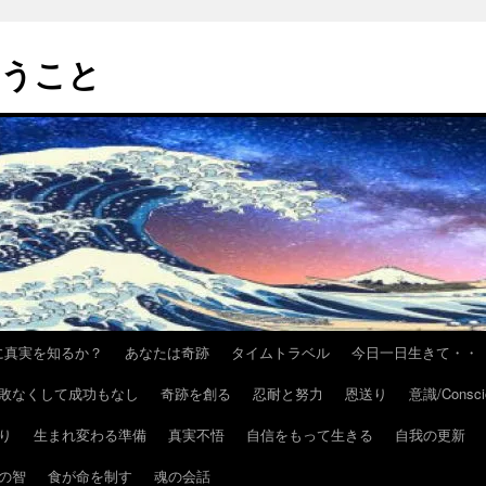
いうこと
h/いかに真実を知るか？
あなたは奇跡
タイムトラベル
今日一日生きて・・
敗なくして成功もなし
奇跡を創る
忍耐と努力
恩送り
意識/Consci
り
生まれ変わる準備
真実不悟
自信をもって生きる
自我の更新
の智
食が命を制す
魂の会話