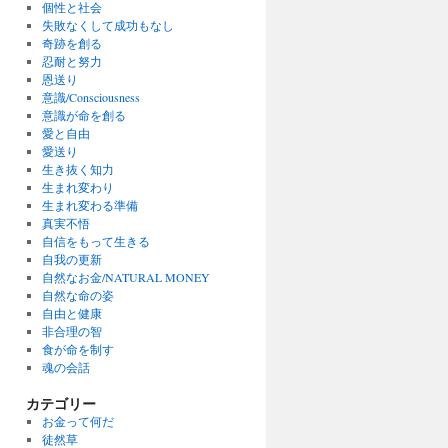
個性と社会
失敗なくして成功もなし
奇跡を創る
忍耐と努力
恩送り
意識/Consciousness
意識が命を創る
愛と自由
愛送り
生き抜く知力
生まれ変わり
生まれ変わる準備
真実不悟
自信をもって生きる
自我の更新
自然なお金/NATURAL MONEY
自然な命の姿
自由と健康
非合理の智
食が命を制す
魂の会話
カテゴリー
お金って何だ
徒然草