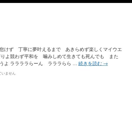
怠けず 丁寧に夢叶えるまで あきらめず楽しくマイウエ
寄りよ競わず平和を 噛みしめて生きても死んでも また
うよ ララララらーん ラララらら …
続きを読む
→
ていません