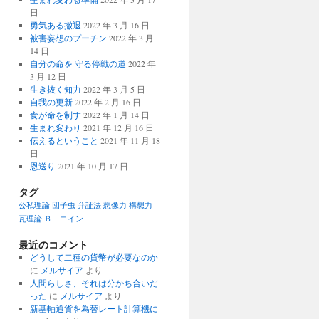
日
勇気ある撤退
2022 年 3 月 16 日
被害妄想のプーチン
2022 年 3 月
14 日
自分の命を 守る停戦の道
2022 年
3 月 12 日
生き抜く知力
2022 年 3 月 5 日
自我の更新
2022 年 2 月 16 日
食が命を制す
2022 年 1 月 14 日
生まれ変わり
2021 年 12 月 16 日
伝えるということ
2021 年 11 月 18
日
恩送り
2021 年 10 月 17 日
タグ
公私理論
団子虫
弁証法
想像力
構想力
瓦理論
ＢＩコイン
最近のコメント
どうして二種の貨幣が必要なのか
に
メルサイア
より
人間らしさ、それは分かち合いだ
った
に
メルサイア
より
新基軸通貨を為替レート計算機に