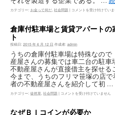
それを製造する企業である。 …
BI
カテゴリー:
お金って何だ
,
社会問題
|
コメントを受け付けていま
金
の
配
倉庫付駐車場と賃貸アパートの
給
ト
回
収
投稿日:
2015 年 6 月 12 日
作成者:
admin
は
日
うちの倉庫付駐車場は特殊なので
銀
産屋さんの募集では車二台の駐車
の
基
不動産屋さんが直接借主を探せる
本
今まで、うちのフリマ笹塚の店で
業
務
者の不動産屋さんを紹介して初 …
だ
は
倉
カテゴリー:
徒然草
,
社会問題
|
コメントを受け付けていません
庫
付
駐
なぜＢＩコインが必要か
車