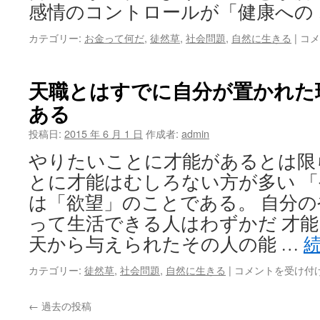
感情のコントロールが「健康への
敵
カテゴリー:
お金って何だ
,
徒然草
,
社会問題
,
自然に生きる
|
コメ
を
も
愛
天職とはすでに自分が置かれた
す
ある
る
博
投稿日:
2015 年 6 月 1 日
作成者:
admin
愛
が
やりたいことに才能があるとは限
生
とに才能はむしろない方が多い 
き
抜
は「欲望」のことである。 自分
く
って生活できる人はわずかだ 才能
知
恵
天から与えられたその人の能 …
で
あ
天
カテゴリー:
徒然草
,
社会問題
,
自然に生きる
|
コメントを受け付
る
職
は
と
←
過去の投稿
は