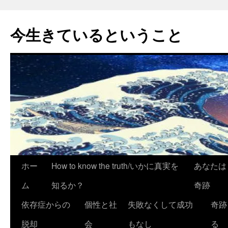
今生きているということ
コ
ホー
How to know the truth/いかに真実を
あなたは
ン
ム
知るか？
奇跡
テ
依存症からの
個性と社
失敗なくして成功
奇跡
ン
脱却
会
もなし
る