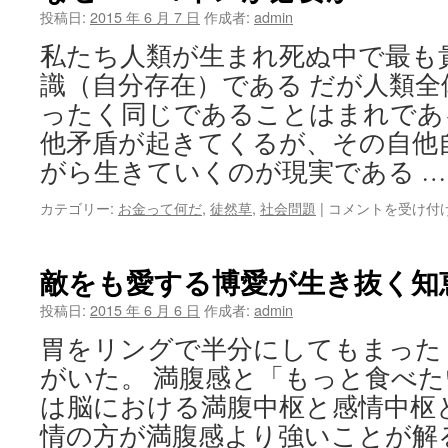
場
投稿日:
2015 年 6 月 7 日
作成者:
admin
と
私たち人類が生まれ死ぬ中で最も
賃
貸
識（自分存在）である だが人類
ア
ったく同じであることはまれであ
パ
ー
他矛盾が起きてくるが、その自他
ト
がら生きていくのが現実である 
の
家
な
カテゴリー:
お金って何だ
,
徒然草
,
社会問題
|
コメントを受け付
主
ぜ
直
Ｂ
接
Ｉ
敵をも愛する博愛が生き抜く知
広
コ
告
イ
投稿日:
2015 年 6 月 6 日
作成者:
admin
サ
ン
イ
胃をリングで半分にしてもまった
が
ト
必
がいた。 満腹感と「もっと食べ
は
要
は脳における満腹中枢と感情中枢
か
は
情の方が満腹感より強いことが解