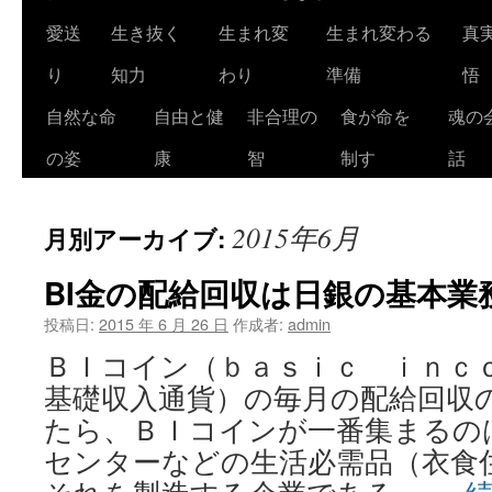
ツ
愛送
生き抜く
生まれ変
生まれ変わる
真
へ
り
知力
わり
準備
悟
ス
自然な命
自由と健
非合理の
食が命を
魂の
キ
の姿
康
智
制す
話
ッ
2015年6月
月別アーカイブ:
プ
BI金の配給回収は日銀の基本業
投稿日:
2015 年 6 月 26 日
作成者:
admin
ＢＩコイン（ｂａｓｉｃ ｉｎ
基礎収入通貨）の毎月の配給回収
たら、ＢＩコインが一番集まるの
センターなどの生活必需品（衣食