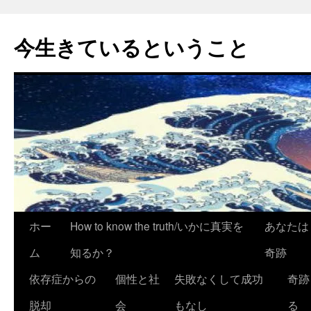
今生きているということ
コ
ホー
How to know the truth/いかに真実を
あなたは
ン
ム
知るか？
奇跡
テ
依存症からの
個性と社
失敗なくして成功
奇跡
ン
脱却
会
もなし
る