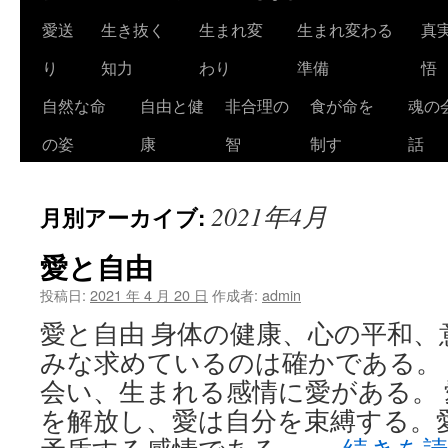
ツ
愛送
生き抜く
生まれ変
生まれ変わる
真
へ
り
知力
わり
準備
悟
ス
自然な命
自由と健
非合理の
食が命を
魂の
キ
の姿
康
智
制す
話
ッ
2021年4月
月別アーカイブ:
プ
愛と自由
投稿日:
2021 年 4 月 20 日
作成者:
admin
愛と自由 身体の健康、心の平和、
みな求めているのは確かである。
会い、生まれる感情に愛がある。 
を解放し、愛は自分を束縛する。