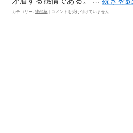
矛盾する感情である。 …
続きを
愛
カテゴリー:
徒然草
|
コメントを受け付けていません
と
自
由
は