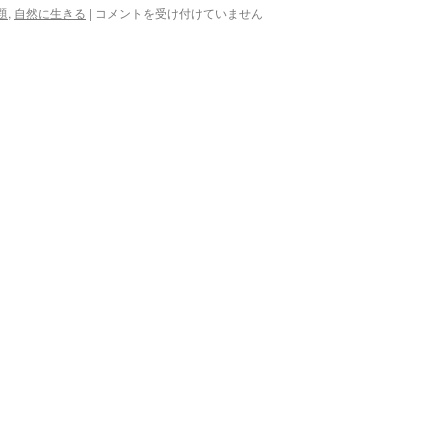
因
題
,
自然に生きる
|
コメントを受け付けていません
果
は
真
実
応
報
は
嘘
八
百
は