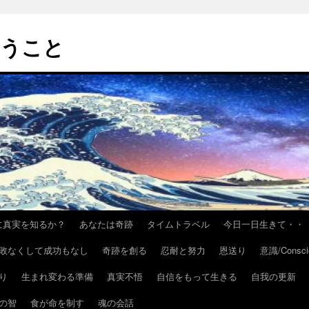
いうこと
h/いかに真実を知るか？
あなたは奇跡
タイムトラベル
今日一日生きて・・
敗なくして成功もなし
奇跡を創る
忍耐と努力
恩送り
意識/Consci
り
生まれ変わる準備
真実不悟
自信をもって生きる
自我の更新
の智
食が命を制す
魂の会話