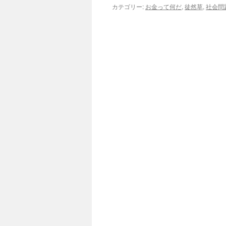
カテゴリー:
お金って何だ
,
徒然草
,
社会問