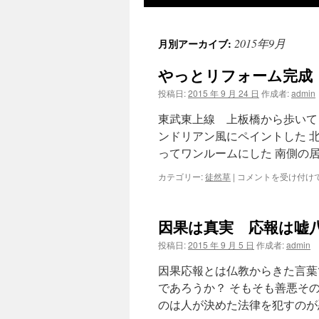
ツ
2015年9月
月別アーカイブ:
へ
やっとリフォーム完成
ス
投稿日:
2015 年 9 月 24 日
作成者:
admin
キ
東武東上線 上板橋から歩いて７
ッ
ンドリアン風にペイントした 北
ってワンルームにした 南側の
プ
や
カテゴリー:
徒然草
|
コメントを受け付け
っ
と
リ
因果は真実 応報は嘘
フ
ォ
投稿日:
2015 年 9 月 5 日
作成者:
admin
ー
ム
因果応報とは仏教からきた言葉
完
であろうか？ そもそも善悪そ
成
のは人が決めた法律を犯すのが
は