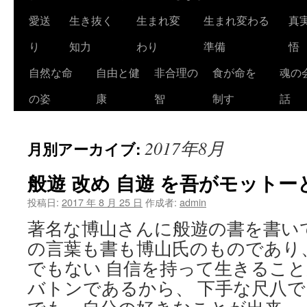
ツ
愛送
生き抜く
生まれ変
生まれ変わる
真
へ
り
知力
わり
準備
悟
ス
自然な命
自由と健
非合理の
食が命を
魂の
キ
の姿
康
智
制す
話
ッ
2017年8月
月別アーカイブ:
プ
般遊 改め 自遊 を吾がモットー
投稿日:
2017 年 8 月 25 日
作成者:
admin
著名な博山さんに般遊の書を書い
の言葉も書も博山氏のものであり
でもない 自信を持って生きるこ
バトンであるから、 下手な尺八