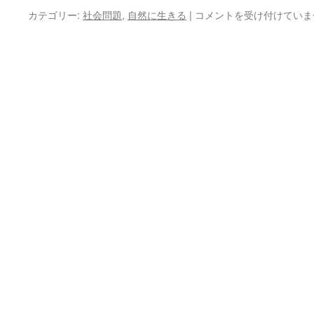
実
心
カテゴリー:
社会問題
,
自然に生きる
|
コメントを受け付けていま
は
頭
を
滅
却
す
れ
ば
火
も
ま
た
涼
し
は