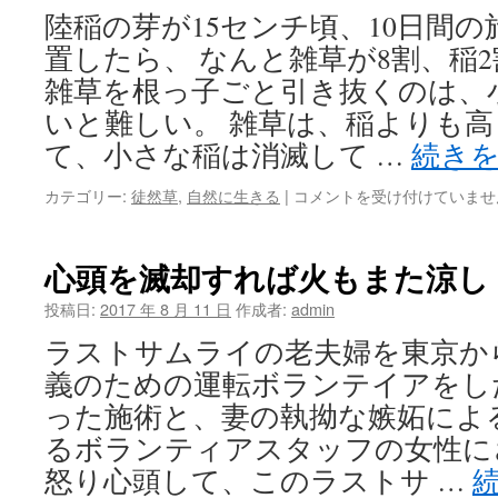
さ
陸稲の芽が15センチ頃、10日間
は
置したら、 なんと雑草が8割、稲
雑草を根っ子ごと引き抜くのは、
いと難しい。 雑草は、稲よりも
て、小さな稲は消滅して …
続き
稲
カテゴリー:
徒然草
,
自然に生きる
|
コメントを受け付けていませ
と
ヒ
エ
心頭を滅却すれば火もまた涼し
の
見
投稿日:
2017 年 8 月 11 日
作成者:
admin
分
ラストサムライの老夫婦を東京か
け
方
義のための運転ボランテイアをした
と
った施術と、妻の執拗な嫉妬によ
理
想
るボランティアスタッフの女性に
と
怒り心頭して、このラストサ …
現