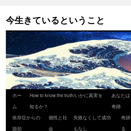
今生きているということ
コ
ホー
How to know the truth/いかに真実を
あなたは
ン
ム
知るか？
奇跡
テ
依存症からの
個性と社
失敗なくして成功
奇跡
ン
脱却
会
もなし
る