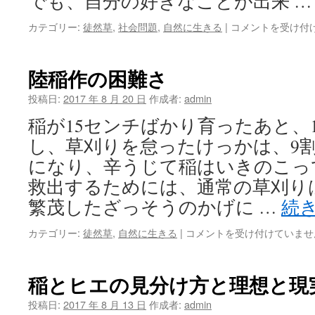
でも、自分の好きなことが出来 
般
カテゴリー:
徒然草
,
社会問題
,
自然に生きる
|
コメントを受け付
遊
改
め
陸稲作の困難さ
自
遊
投稿日:
2017 年 8 月 20 日
作成者:
admin
を
稲が15センチばかり育ったあと、
吾
が
し、草刈りを怠ったけっかは、9割
モ
になり、辛うじて稲はいきのこっ
ッ
ト
救出するためには、通常の草刈り
ー
繁茂したざっそうのかげに …
続
と
す
陸
カテゴリー:
徒然草
,
自然に生きる
|
コメントを受け付けていませ
は
稲
作
の
稲とヒエの見分け方と理想と現
困
難
投稿日:
2017 年 8 月 13 日
作成者:
admin