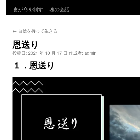
ツ
食が命を制す
魂の会話
へ
←
自信を持って生きる
ス
恩送り
キ
投稿日:
2021 年 10 月 17 日
作成者:
admin
ッ
１．恩送り
プ