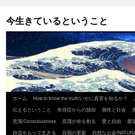
今生きているということ
コ
ホーム
How to know the truth/いかに真実を知るか？
ン
伝えるということ
依存症からの脱却
個性と社会
テ
意識/Consciousness
意識が命を創る
愛と自由
愛
ン
自信をもって生きる
自我の更新
自然なお金/NATURA