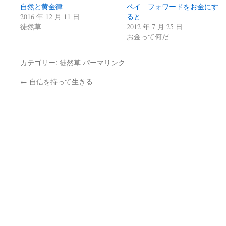
自然と黄金律
有
リ
ペイ フォワードをお金にす
(新
ッ
2016 年 12 月 11 日
ると
し
ク
い
し
徒然草
2012 年 7 月 25 日
ウ
て
お金って何だ
ィ
く
ン
だ
ド
さ
ウ
い
カテゴリー:
徒然草
パーマリンク
で
(新
開
し
き
い
←
自信を持って生きる
ま
ウ
す)
ィ
ン
ド
ウ
で
開
き
ま
す)