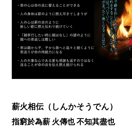
薪火相伝（しんかそうでん）
指窮於為薪 火傳也 不知其盡也