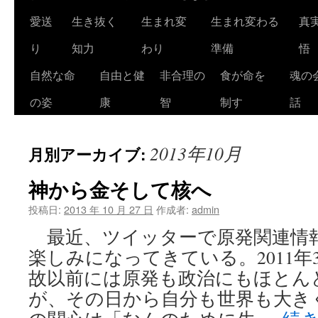
ツ
愛送
生き抜く
生まれ変
生まれ変わる
真
へ
り
知力
わり
準備
悟
ス
自然な命
自由と健
非合理の
食が命を
魂の
キ
の姿
康
智
制す
話
ッ
2013年10月
月別アーカイブ:
プ
神から金そして核へ
投稿日:
2013 年 10 月 27 日
作成者:
admin
最近、ツイッターで原発関連情
楽しみになってきている。2011年
故以前には原発も政治にもほとん
が、その日から自分も世界も大き