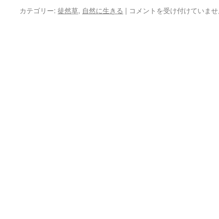
る
雑
カテゴリー:
徒然草
,
自然に生きる
|
コメントを受け付けていませ
か
草
は
と
穀
物
は
交
代
で
き
る
か？
は