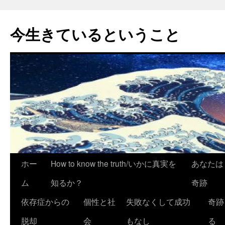
今生きているということ
コ
ホー
How to know the truth/いかに真実を
あなたは
ン
ム
知るか？
奇跡
テ
依存症からの
個性と社
失敗なくして成功
奇跡
ン
脱却
会
もなし
る