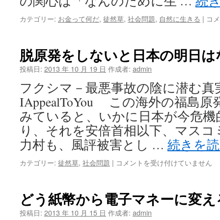
の関心は「なんのために生 …
続
神
カテゴリー:
お金って何だ
,
徒然草
,
社会問題
,
自然に生きる
|
コメ
か
ら
金
脱原発をしないと日本の明日は
そ
し
投稿日:
2013 年 10 月 19 日
作成者:
admin
て
フクシマ－最悪事故の陰に潜む真実
核
へ
IAppealToYou この海外の福
は
みていると、いかに日本が今危機
り、それを安倍首相以下、マスコ
力村も、風評被害とし …
続きを
脱
カテゴリー:
徒然草
,
社会問題
|
コメントを受け付けていません
原
発
を
どう紙幣から電子マネーに変え
し
な
投稿日:
2013 年 10 月 15 日
作成者:
admin