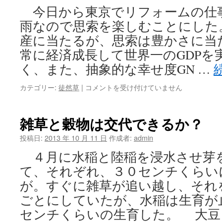
い
今日から東京でリフォームの仕
と
日
雨なので思索を楽しむことにした
本
産に当たるが、思索は豊かさに当
の
明
常に経済成長して世界一のGDPを
日
く、また、抽象的な幸せ度GN …
は
な
ど
カテゴリー:
徒然草
|
コメントを受け付けていません
い
う
は
紙
幣
雑草と穀物は交代できるか？
か
ら
投稿日:
2013 年 10 月 11 日
作成者:
admin
電
４月に水稲と陸稲を浸水させ芽
子
マ
て、それぞれ、３０センチくらい
ネ
が。すぐに雑草が追い越し、それ
ー
に
ごとにしていたが、水稲は生育が
変
センチくらいの生育した。 大豆
え