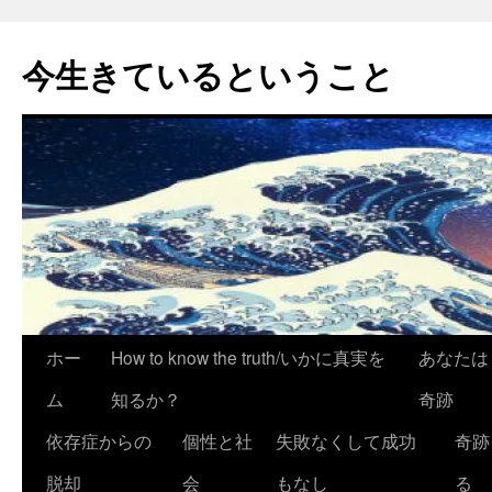
今生きているということ
コ
ホー
How to know the truth/いかに真実を
あなたは
ン
ム
知るか？
奇跡
テ
依存症からの
個性と社
失敗なくして成功
奇跡
ン
脱却
会
もなし
る