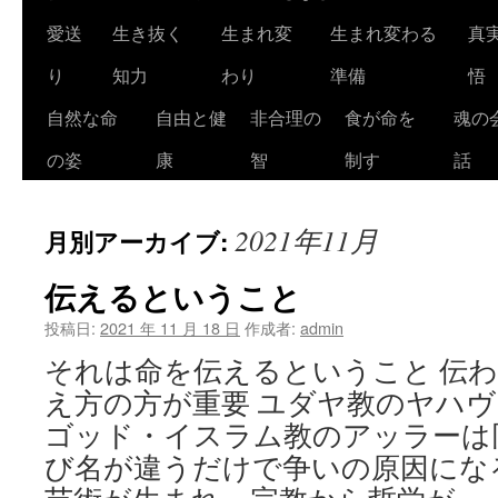
ツ
愛送
生き抜く
生まれ変
生まれ変わる
真
へ
り
知力
わり
準備
悟
ス
自然な命
自由と健
非合理の
食が命を
魂の
キ
の姿
康
智
制す
話
ッ
2021年11月
月別アーカイブ:
プ
伝えるということ
投稿日:
2021 年 11 月 18 日
作成者:
admin
それは命を伝えるということ 伝
え方の方が重要 ユダヤ教のヤハ
ゴッド・イスラム教のアッラーは
び名が違うだけで争いの原因にな