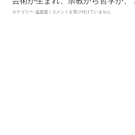
芸術が生まれ、宗教から哲学が、
伝
カテゴリー:
徒然草
|
コメントを受け付けていません
え
る
と
い
う
こ
と
は