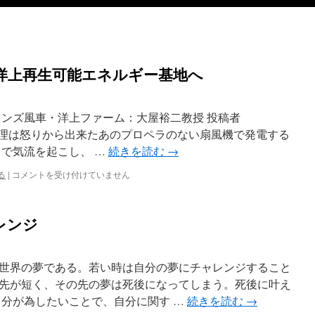
洋上再生可能エネルギー基地へ
レンズ風車・洋上ファーム：大屋裕二教授 投稿者
風レンズの原理は怒りから出来たあのプロペラのない扇風機で発電する
力で気流を起こし、 …
続きを読む
→
原
る
|
コメントを受け付けていません
発
さ
え
レンジ
な
け
れ
ば・・
世界の夢である。若い時は自分の夢にチャレンジすること
洋
先が短く、その先の夢は死後になってしまう。死後に叶え
上
自分が為したいことで、自分に関す …
続きを読む
→
再
生