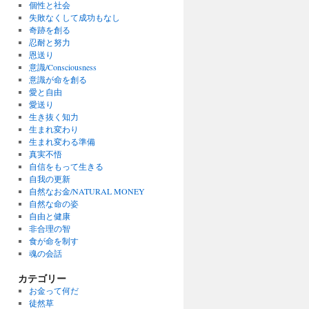
個性と社会
失敗なくして成功もなし
奇跡を創る
忍耐と努力
恩送り
意識/Consciousness
意識が命を創る
愛と自由
愛送り
生き抜く知力
生まれ変わり
生まれ変わる準備
真実不悟
自信をもって生きる
自我の更新
自然なお金/NATURAL MONEY
自然な命の姿
自由と健康
非合理の智
食が命を制す
魂の会話
カテゴリー
お金って何だ
徒然草