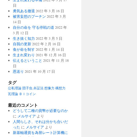
日
勇気ある撤退
2022 年 3 月 16 日
被害妄想のプーチン
2022 年 3 月
14 日
自分の命を 守る停戦の道
2022 年
3 月 12 日
生き抜く知力
2022 年 3 月 5 日
自我の更新
2022 年 2 月 16 日
食が命を制す
2022 年 1 月 14 日
生まれ変わり
2021 年 12 月 16 日
伝えるということ
2021 年 11 月 18
日
恩送り
2021 年 10 月 17 日
タグ
公私理論
団子虫
弁証法
想像力
構想力
瓦理論
ＢＩコイン
最近のコメント
どうして二種の貨幣が必要なのか
に
メルサイア
より
人間らしさ、それは分かち合いだ
った
に
メルサイア
より
新基軸通貨を為替レート計算機に