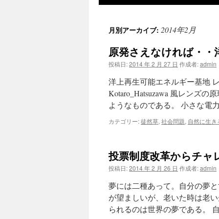
ツ
2014年2月
月別アーカイブ:
へ
原発さえなければ・・
ス
投稿日:
2014 年 2 月 27 日
作成者:
admin
キ
洋上再生可能エネルギー基地 
ッ
Kotaro_Hatsuzawa 
ようなものである。 小さな電
プ
カテゴリー:
徒然草
,
社会問題
,
自然に生き
投票制度改革からチャ
投稿日:
2014 年 2 月 26 日
作成者:
admin
夢には二種あって。自分の夢と
が望ましいが、老いた時は老い
られるのは世界の夢である。 