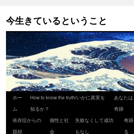
今生きているということ
コ
ホー
How to know the truth/いかに真実を
あなたは
ン
ム
知るか？
奇跡
テ
依存症からの
個性と社
失敗なくして成功
奇跡
ン
脱却
会
もなし
る