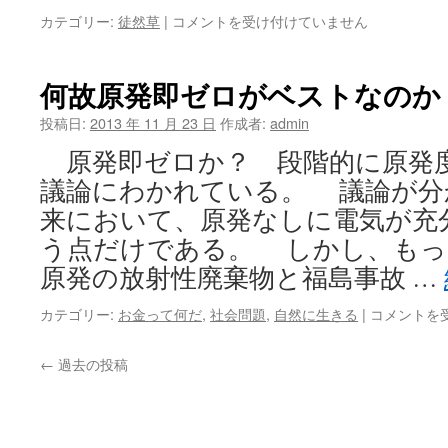
神
カテゴリー:
徒然草
|
コメントを受け付けていません
仏
よ
り
何故原発即ゼロがベストなのか
１
ヶ
投稿日:
2013 年 11 月 23 日
作成者:
admin
月
原発即ゼロか？ 段階的に原発
後
の
議論にわかれている。 議論が分
理
来において、原発なしに電気が充
想
の
う点だけである。 しかし、も
自
原発の放射性廃棄物と福島事故 …
分
を
何
カテゴリー:
お金って何だ
,
社会問題
,
自然に生きる
|
コメントを
信
故
じ
原
よ
←
過去の投稿
発
う
即
は
ゼ
ロ