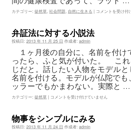
間の健康検査であって、ラット 
倫
カテゴリー:
徒然草
,
社会問題
,
自然に生きる
|
コメントを受け付
理
的
で
弁証法に対する小説法
あ
る
投稿日:
2013 年 11 月 25 日
作成者:
admin
と
１ヶ月後の自分に、名前を付け
い
う
ったら、ふと気が付いた。 これ
こ
じだと。話したい人物をモデルと
と
は
名前を付ける。モデルが仏陀でも
ッラーでもかまわない。実際と 
弁
カテゴリー:
徒然草
|
コメントを受け付けていません
証
法
に
物事をシンプルにみる
対
す
投稿日:
2013 年 11 月 24 日
作成者:
admin