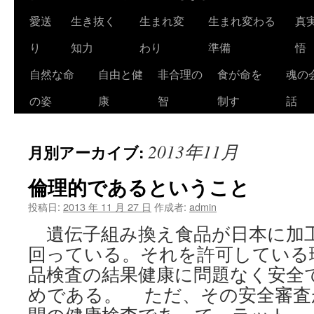
ツ
愛送
生き抜く
生まれ変
生まれ変わる
真
へ
り
知力
わり
準備
悟
ス
自然な命
自由と健
非合理の
食が命を
魂の
キ
の姿
康
智
制す
話
ッ
2013年11月
月別アーカイブ:
プ
倫理的であるということ
投稿日:
2013 年 11 月 27 日
作成者:
admin
遺伝子組み換え食品が日本に加
回っている。それを許可している
品検査の結果健康に問題なく安全
めである。 ただ、その安全審査