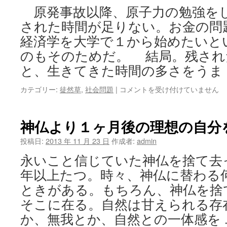
る
原発事故以降、原子力の勉強を
小
説
された時間が足りない。お金の問
法
経済学を大学で１から始めたいと
は
のもそのためだ。 結局。残され
と、生きてきた時間の多さをうま
物
カテゴリー:
徒然草
,
社会問題
|
コメントを受け付けていません
事
を
シ
神仏より１ヶ月後の理想の自分
ン
プ
投稿日:
2013 年 11 月 23 日
作成者:
admin
ル
永いこと信じていた神仏を捨て去
に
み
年以上たつ。時々、神仏に替わる
る
ときがある。もちろん、神仏を捨
は
そこに在る。自然は甘えられる存
か、無我とか、自然との一体感を