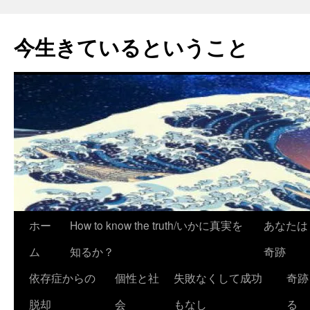
今生きているということ
コ
ホー
How to know the truth/いかに真実を
あなたは
ン
ム
知るか？
奇跡
テ
依存症からの
個性と社
失敗なくして成功
奇跡
ン
脱却
会
もなし
る