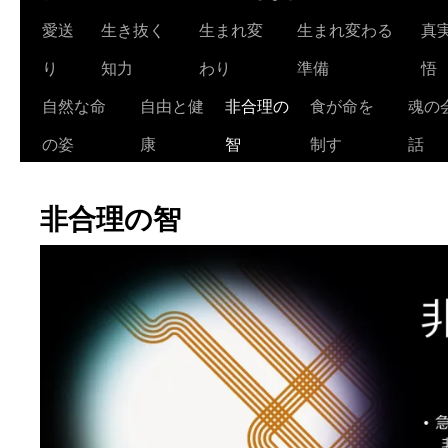
ツ
愛送
生き抜く
生まれ変
生まれ変わる
真
へ
り
知力
わり
準備
悟
ス
自然な命
自由と健
非合理の
食が命を
魂の
キ
の姿
康
智
制す
話
ッ
非合理の智
プ