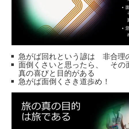
急がば回れという諺は 非合理
面倒くさいと思ったら、 そ
真の喜びと目的がある
急がば面倒くさき道歩め！