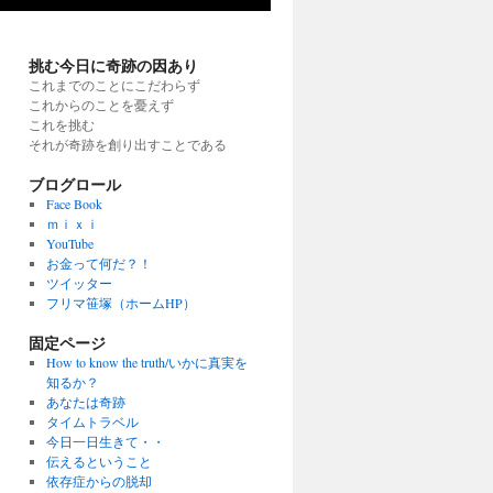
挑む今日に奇跡の因あり
これまでのことにこだわらず
これからのことを憂えず
これを挑む
それが奇跡を創り出すことである
ブログロール
Face Book
ｍｉｘｉ
YouTube
お金って何だ？！
ツイッター
フリマ笹塚（ホームHP）
固定ページ
How to know the truth/いかに真実を
知るか？
あなたは奇跡
タイムトラベル
今日一日生きて・・
伝えるということ
依存症からの脱却