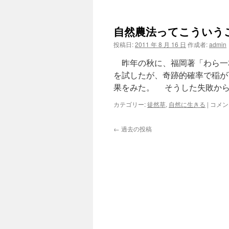
自然農法ってこういう
投稿日:
2011 年 8 月 16 日
作成者:
admin
昨年の秋に、福岡著「わら一
を試したが、奇跡的確率で稲が
果をみた。 そうした失敗から
自
カテゴリー:
徒然草
,
自然に生きる
|
コメン
然
農
←
過去の投稿
法
っ
て
こ
う
い
う
こ
と
だ
な