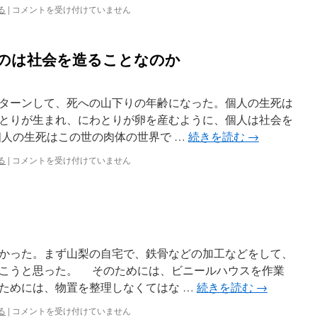
自
る
|
コメントを受け付けていません
分
の
死
のは社会を造ることなのか
も
他
人
の
ターンして、死への山下りの年齢になった。個人の生死は
一
とりが生まれ、にわとりが卵を産むように、個人は社会を
歩
人の生死はこの世の肉体の世界で …
続きを読む
→
は
ス
る
|
コメントを受け付けていません
ピ
リ
チ
ュ
ア
ル
と
かった。まず山梨の自宅で、鉄骨などの加工などをして、
い
こうと思った。 そのためには、ビニールハウスを作業
う
ためには、物置を整理しなくてはな …
続きを読む
→
の
は
捨
る
|
コメントを受け付けていません
社