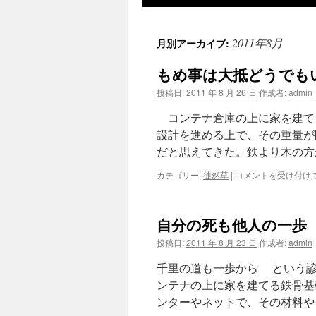
ツ
2011年8月
月別アーカイブ:
へ
もめ事は大抵どうでも
ス
投稿日:
2011 年 8 月 26 日
作成者:
admin
キ
コンテナ倉庫の上に家を建て
ッ
設計を進める上で、その重量が
だと思えてきた。鉄より木の方
プ
も
カテゴリー:
徒然草
|
コメントを受け付け
め
事
は
自分の死も他人の一歩
大
抵
投稿日:
2011 年 8 月 23 日
作成者:
admin
ど
う
千里の道も一歩から という
で
ンテナの上に家を建てる鉄骨基
も
ンターやネットで、その材料や
い
い