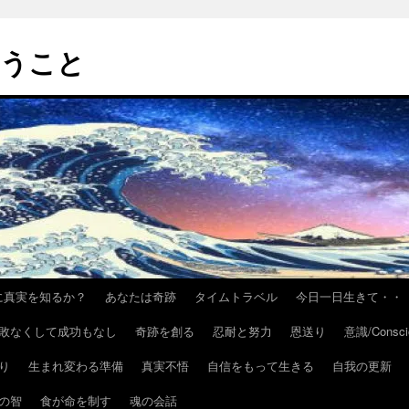
いうこと
h/いかに真実を知るか？
あなたは奇跡
タイムトラベル
今日一日生きて・・
敗なくして成功もなし
奇跡を創る
忍耐と努力
恩送り
意識/Consci
り
生まれ変わる準備
真実不悟
自信をもって生きる
自我の更新
の智
食が命を制す
魂の会話