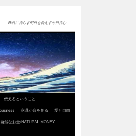
昨日に拘らず明日を憂えず今日挑む
伝えるということ
ousness
意識が命を創る
愛と自由
自然なお金/NATURAL MONEY