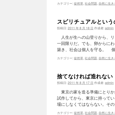
カテゴリー:
徒然草
,
社会問題
,
自然に生き
こ
と
だ
は
スピリチュアルという
投稿日:
2011 年 8 月 18 日
作成者:
admin
人生が生への山登りから、リ
一回限りだ。でも、卵からにわ
築き、社会は個人を守る。 個
カテゴリー:
徒然草
,
社会問題
,
自然に生き
捨てなければ造れない
投稿日:
2011 年 8 月 17 日
作成者:
admin
東京の家を造る準備にとりか
試作してから、東京に持ってい
場にしなくてはならない。その
カテゴリー:
徒然草
,
社会問題
,
自然に生き