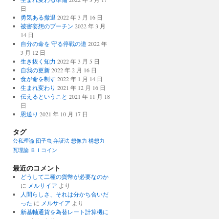
日
勇気ある撤退
2022 年 3 月 16 日
被害妄想のプーチン
2022 年 3 月
14 日
自分の命を 守る停戦の道
2022 年
3 月 12 日
生き抜く知力
2022 年 3 月 5 日
自我の更新
2022 年 2 月 16 日
食が命を制す
2022 年 1 月 14 日
生まれ変わり
2021 年 12 月 16 日
伝えるということ
2021 年 11 月 18
日
恩送り
2021 年 10 月 17 日
タグ
公私理論
団子虫
弁証法
想像力
構想力
瓦理論
ＢＩコイン
最近のコメント
どうして二種の貨幣が必要なのか
に
メルサイア
より
人間らしさ、それは分かち合いだ
った
に
メルサイア
より
新基軸通貨を為替レート計算機に