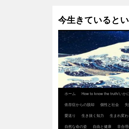
今生きていると
ホーム
How to know the trut
コ
依存症からの脱却
個性と社会
失
ン
愛送り
生き抜く知力
生まれ変わ
テ
自然な命の姿
自由と健康
非合理
ン