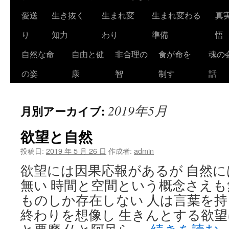
ツ
愛送
生き抜く
生まれ変
生まれ変わる
真
へ
り
知力
わり
準備
悟
ス
自然な命
自由と健
非合理の
食が命を
魂の
キ
の姿
康
智
制す
話
ッ
2019年5月
月別アーカイブ:
プ
欲望と自然
投稿日:
2019 年 5 月 26 日
作成者:
admin
欲望には因果応報があるが 自然
無い 時間と空間という概念さえも
ものしか存在しない 人は言葉を持
終わりを想像し 生きんとする欲望