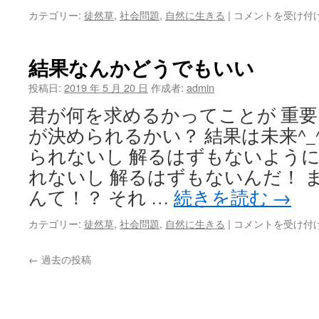
で
聞
カテゴリー:
徒然草
,
社会問題
,
自然に生きる
|
コメントを受け付
あ
く
れ！
と
は
い
結果なんかどうでもいい
う
こ
投稿日:
2019 年 5 月 20 日
作成者:
admin
と
君が何を求めるかってことが 重要
は
が決められるかい？ 結果は未来^_
られないし 解るはずもないように
れないし 解るはずもないんだ！ 
んて！？ それ …
続きを読む
→
結
カテゴリー:
徒然草
,
社会問題
,
自然に生きる
|
コメントを受け付
果
な
←
過去の投稿
ん
か
ど
う