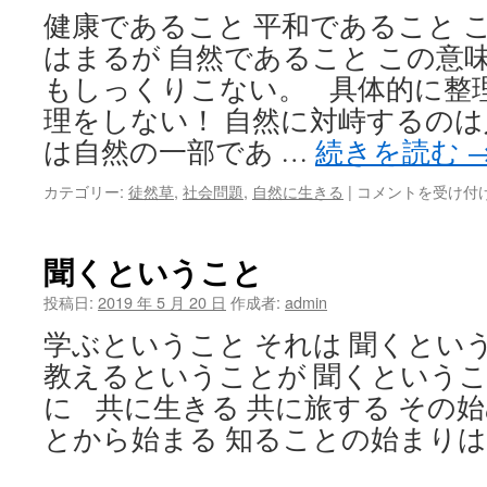
も
健康であること 平和であること 
の
は
はまるが 自然であること この意
もしっくりこない。 具体的に整
理をしない！ 自然に対峙するのは
は自然の一部であ …
続きを読む
自
カテゴリー:
徒然草
,
社会問題
,
自然に生きる
|
コメントを受け付
然
で
あ
聞くということ
れ！
自
投稿日:
2019 年 5 月 20 日
作成者:
admin
分
学ぶということ それは 聞くと
ら
し
教えるということが 聞くという
く！
に 共に生きる 共に旅する その
真
の
とから始まる 知ることの始まりは
自
由