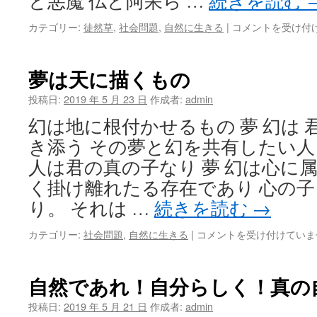
と悪魔 仏と阿呆ら …
続きを読む
欲
カテゴリー:
徒然草
,
社会問題
,
自然に生きる
|
コメントを受け付
望
と
自
夢は天に描くもの
然
は
投稿日:
2019 年 5 月 23 日
作成者:
admin
幻は地に根付かせるもの 夢 幻は 
き添う その夢と幻を共有したい人
人は君の真の子なり 夢 幻は心に
く掛け離れたる存在であり 心の
り。 それは …
続きを読む
→
夢
カテゴリー:
社会問題
,
自然に生きる
|
コメントを受け付けていま
は
天
に
自然であれ！自分らしく！真の
描
く
投稿日:
2019 年 5 月 21 日
作成者:
admin