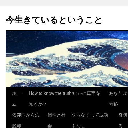
今生きているということ
コ
ホー
How to know the truth/いかに真実を
あなたは
ン
ム
知るか？
奇跡
テ
依存症からの
個性と社
失敗なくして成功
奇跡
ン
脱却
会
もなし
る