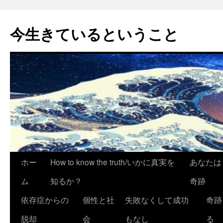
今生きているということ
コ
ホー
How to know the truth/いかに真実を
あなたは
ン
ム
知るか？
奇跡
テ
依存症からの
個性と社
失敗なくして成功
奇跡
ン
脱却
会
もなし
る