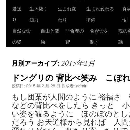
ツ
愛送
生き抜く
生まれ変
生まれ変わる
真
へ
り
知力
わり
準備
悟
ス
自然な命
自由と健
非合理の
食が命を
魂の
キ
の姿
康
智
制す
話
ッ
2015年2月
月別アーカイブ:
プ
ドングリの 背比べ笑み こぼ
投稿日:
2015 年 2 月 28 日
作成者:
admin
もし団栗が人間のように 裕福さ
などの背比べをしたら きっと 
い姿を観るように ほのぼのとし
だろう お天道様から見れば 人