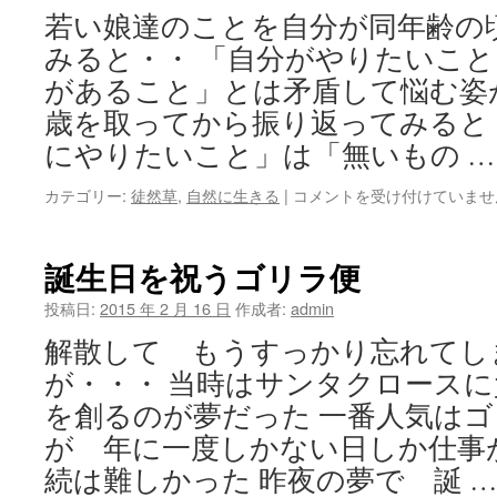
草
若い娘達のことを自分が同年齢の
木
の
みると・・ 「自分がやりたいこ
よ
があること」とは矛盾して悩む姿
う
に
歳を取ってから振り返ってみると
命
にやりたいこと」は「無いもの 
循
環
や
カテゴリー:
徒然草
,
自然に生きる
|
コメントを受け付けていませ
す
り
る
た
は
い
誕生日を祝うゴリラ便
こ
と
投稿日:
2015 年 2 月 16 日
作成者:
admin
に
解散して もうすっかり忘れてし
才
能
が・・・ 当時はサンタクロース
が
を創るのが夢だった 一番人気は
あ
る
が 年に一度しかない日しか仕事
か
続は難しかった 昨夜の夢で 誕 
は