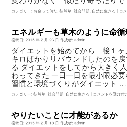
変わりがなく 似たり寄ったりで
ド
カテゴリー:
お金って何だ
,
徒然草
,
社会問題
,
自然に生きる
|
コメ
ン
グ
リ
エネルギーも草木のように命循
の
背
投稿日:
2015 年 2 月 26 日
作成者:
admin
比
ダイエットを始めてから 後１ヶ
べ
笑
キロばかりリバウンドしたのを戻
み
る ダイエットをしてから大きく
こ
ぼ
わってきた 一日一日を最小限必
れ
習慣と環境づくりがダイエット 
た
り
エ
カテゴリー:
徒然草
,
社会問題
,
自然に生きる
|
コメントを受け付
は
ネ
ル
ギ
やりたいことに才能があるか
ー
も
投稿日:
2015 年 2 月 18 日
作成者:
admin