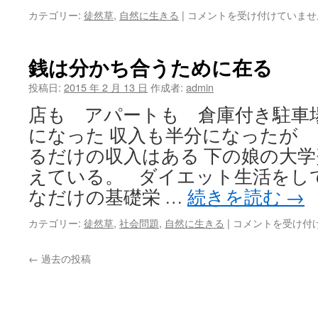
誕
カテゴリー:
徒然草
,
自然に生きる
|
コメントを受け付けていませ
生
日
を
銭は分かち合うために在る
祝
う
投稿日:
2015 年 2 月 13 日
作成者:
admin
ゴ
店も アパートも 倉庫付き駐車
リ
ラ
になった 収入も半分になったが
便
るだけの収入はある 下の娘の大
は
えている。 ダイエット生活をし
なだけの基礎栄 …
続きを読む
→
銭
カテゴリー:
徒然草
,
社会問題
,
自然に生きる
|
コメントを受け付
は
分
←
過去の投稿
か
ち
合
う