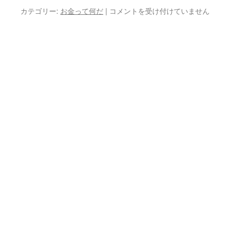
お
カテゴリー:
お金って何だ
|
コメントを受け付けていません
金
は
奪
う
も
の
で
な
く
分
け
合
う
も
の
だ
は