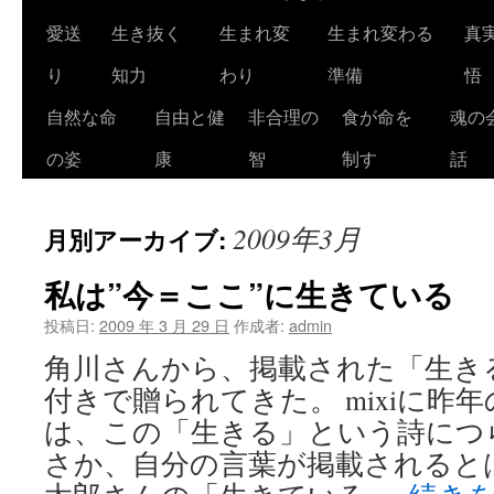
ツ
愛送
生き抜く
生まれ変
生まれ変わる
真
へ
り
知力
わり
準備
悟
ス
自然な命
自由と健
非合理の
食が命を
魂の
キ
の姿
康
智
制す
話
ッ
2009年3月
月別アーカイブ:
プ
私は”今＝ここ”に生きている
投稿日:
2009 年 3 月 29 日
作成者:
admin
角川さんから、掲載された「生き
付きで贈られてきた。 mixiに昨
は、この「生きる」という詩につ
さか、自分の言葉が掲載されると