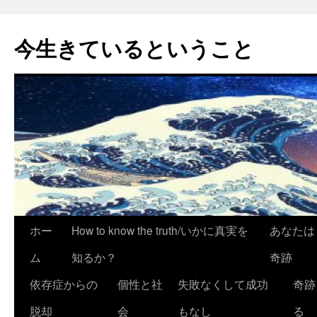
今生きているということ
コ
ホー
How to know the truth/いかに真実を
あなたは
ン
ム
知るか？
奇跡
テ
依存症からの
個性と社
失敗なくして成功
奇跡
ン
脱却
会
もなし
る