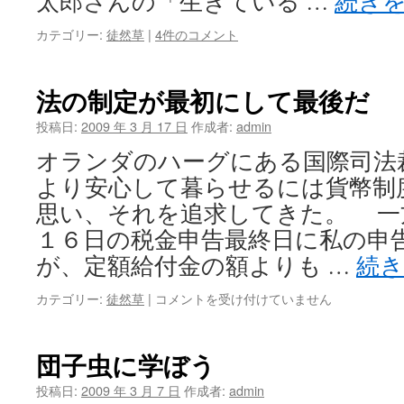
太郎さんの「生きている …
続き
カテゴリー:
徒然草
|
4件のコメント
法の制定が最初にして最後だ
投稿日:
2009 年 3 月 17 日
作成者:
admin
オランダのハーグにある国際司
より安心して暮らせるには貨幣制
思い、それを追求してきた。 一
１６日の税金申告最終日に私の申
が、定額給付金の額よりも …
続
法
カテゴリー:
徒然草
|
コメントを受け付けていません
の
制
定
団子虫に学ぼう
が
最
投稿日:
2009 年 3 月 7 日
作成者:
admin