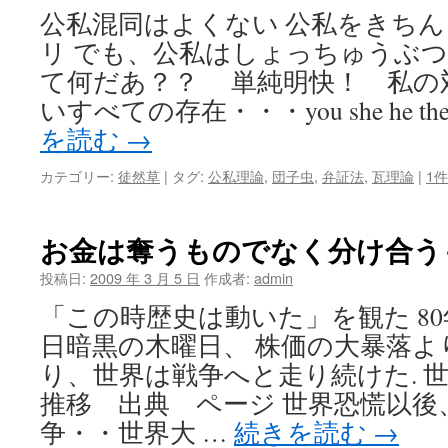
初
公私混同はよくない 公私をきち
に
し
リ でも、公私はしょっちゅうぶつ
て
て何だあ？？ 単純明快！ 私の
最
後
いすべての存在・・・you she he they 
だ
を読む
→
は
カテゴリー:
徒然草
|
タグ:
公私理論
,
団子虫
,
弁証法
,
瓦理論
|
1
お金は奪うものでなく分け合う
投稿日:
2009 年 3 月 5 日
作成者:
admin
「この時歴史は動いた」を観た 80年前
日暗黒の木曜日、 株価の大暴落よ
り、世界は戦争へと走り続けた. 
推移 出典 ページ 世界恐慌以後
争・・世界大 …
続きを読む
→