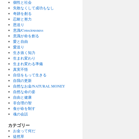
個性と社会
失敗なくして成功もなし
奇跡を創る
忍耐と努力
恩送り
意識/Consciousness
意識が命を創る
愛と自由
愛送り
生き抜く知力
生まれ変わり
生まれ変わる準備
真実不悟
自信をもって生きる
自我の更新
自然なお金/NATURAL MONEY
自然な命の姿
自由と健康
非合理の智
食が命を制す
魂の会話
カテゴリー
お金って何だ
徒然草