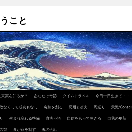
いうこと
h/いかに真実を知るか？
あなたは奇跡
タイムトラベル
今日一日生きて・・
敗なくして成功もなし
奇跡を創る
忍耐と努力
恩送り
意識/Consci
り
生まれ変わる準備
真実不悟
自信をもって生きる
自我の更新
の智
食が命を制す
魂の会話