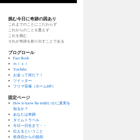
挑む今日に奇跡の因あり
これまでのことにこだわらず
これからのことを憂えず
これを挑む
それが奇跡を創り出すことである
ブログロール
Face Book
ｍｉｘｉ
YouTube
お金って何だ？！
ツイッター
フリマ笹塚（ホームHP）
固定ページ
How to know the truth/いかに真実を
知るか？
あなたは奇跡
タイムトラベル
今日一日生きて・・
伝えるということ
依存症からの脱却