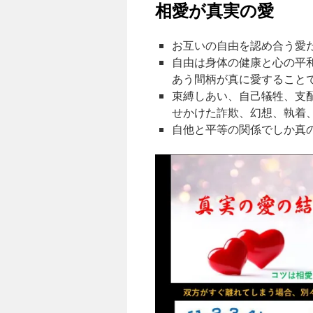
相愛が真実の愛
お互いの自由を認め合う愛
自由は身体の健康と心の平
あう間柄が真に愛すること
束縛しあい、自己犠牲、支
せかけた詐欺、幻想、執着
自他と平等の関係でしか真