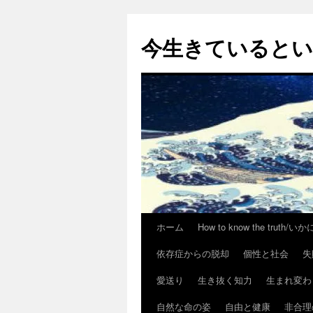
今生きていると
ホーム
How to know the trut
コ
依存症からの脱却
個性と社会
失
ン
愛送り
生き抜く知力
生まれ変わ
テ
自然な命の姿
自由と健康
非合理
ン