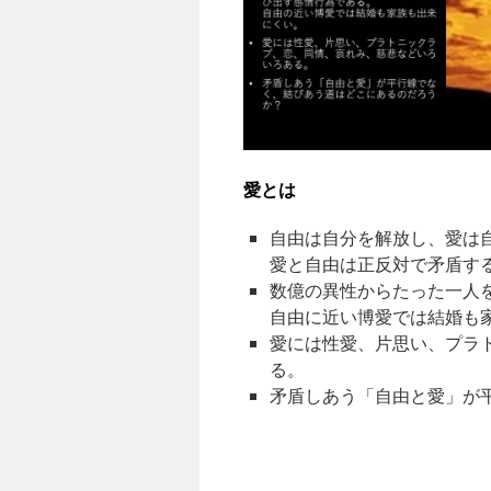
愛とは
自由は自分を解放し、愛は
愛と自由は正反対で矛盾す
数億の異性からたった一人
自由に近い博愛では結婚も
愛には性愛、片思い、プラ
る。
矛盾しあう「自由と愛」が