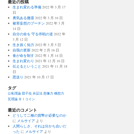
最近の投稿
生まれ変わる準備
2022 年 3 月 17
日
勇気ある撤退
2022 年 3 月 16 日
被害妄想のプーチン
2022 年 3 月
14 日
自分の命を 守る停戦の道
2022 年
3 月 12 日
生き抜く知力
2022 年 3 月 5 日
自我の更新
2022 年 2 月 16 日
食が命を制す
2022 年 1 月 14 日
生まれ変わり
2021 年 12 月 16 日
伝えるということ
2021 年 11 月 18
日
恩送り
2021 年 10 月 17 日
タグ
公私理論
団子虫
弁証法
想像力
構想力
瓦理論
ＢＩコイン
最近のコメント
どうして二種の貨幣が必要なのか
に
メルサイア
より
人間らしさ、それは分かち合いだ
った
に
メルサイア
より