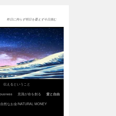
昨日に拘らず明日を憂えず今日挑む
伝えるということ
ousness
意識が命を創る
愛と自由
自然なお金/NATURAL MONEY