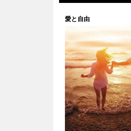
ツ
愛と自由
へ
ス
キ
ッ
プ