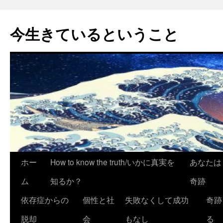
今生きているということ
コ
ホー
How to know the truth/いかに真実を
あなたは
ン
ム
知るか？
奇跡
テ
依存症からの
個性と社
失敗なくして成功
奇跡
ン
脱却
会
もなし
る