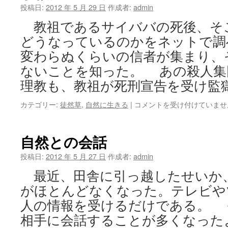
視
投稿日:
2012 年 5 月 29 日
作成者:
admin
野
教祖であるサイババの死後、そ
か
ら
どうなっているのかをネットで調
問
変わらぬくらいの信者が集まり、
題
解
ないことを知った。 あの殺人集
決
理教も、教祖が死刑宣告を受け監獄
を
し
宗
カテゴリー:
徒然草
,
自然に生きる
|
コメントを受け付けていませ
よ
教
う
に
は
つ
自然との会話
い
て
投稿日:
2012 年 5 月 27 日
作成者:
admin
は
最近、田舎に引っ越したせいか
がほとんどなくなった。テレビや
人の情報を受けるだけである。 
相手に会話することが多くなった