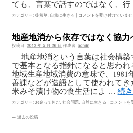
ても、言葉で話すのではなく、行
自
カテゴリー:
徒然草
,
自然に生きる
|
コメントを受け付けていませ
然
と
の
地産地消から依存ではなく協力
会
話
投稿日:
2012 年 5 月 26 日
作成者:
admin
は
地産地消という言葉は社会構築
で基本となる指針になると思われ
地域生産地域消費の意味で、198
善課などが造語として使われてき
米みそ漬け物の食生活によ …
続
地
カテゴリー:
お金って何だ
,
社会問題
,
自然に生きる
|
コメントを
産
地
←
過去の投稿
消
か
ら