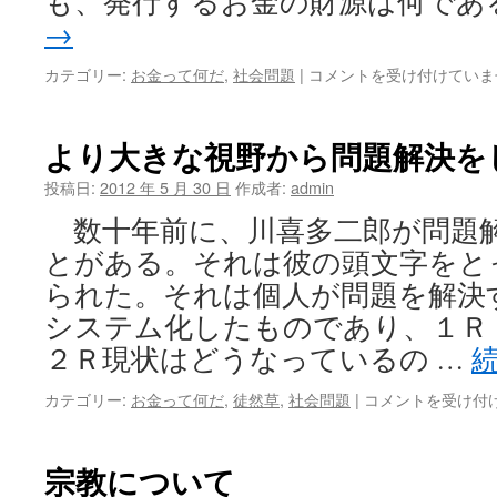
も、発行するお金の財源は何であ
→
管
カテゴリー:
お金って何だ
,
社会問題
|
コメントを受け付けていま
理
紙
幣
より大きな視野から問題解決を
か
ら
投稿日:
2012 年 5 月 30 日
作成者:
admin
税
数十年前に、川喜多二郎が問題
金
付
とがある。それは彼の頭文字をと
き
られた。それは個人が問題を解決
電
子
システム化したものであり、１Ｒ
マ
２Ｒ現状はどうなっているの …
ネ
ー
よ
カテゴリー:
お金って何だ
,
徒然草
,
社会問題
|
コメントを受け付
の
り
時
大
代
き
宗教について
へ
な
は