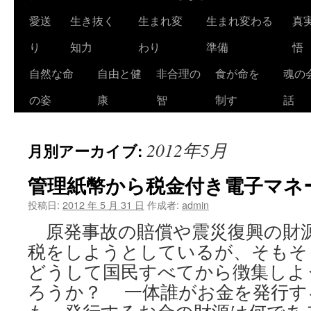
ツ
愛送
生き抜く
生まれ変
生まれ変わる
真
へ
り
知力
わり
準備
悟
ス
自然な命
自由と健
非合理の
食が命を
魂の
キ
の姿
康
智
制す
話
ッ
2012年5月
月別アーカイブ:
プ
管理紙幣から税金付き電子マネ
投稿日:
2012 年 5 月 31 日
作成者:
admin
原発事故の賠償や震災復興の財
税をしようとしているが、そもそ
どうして国民すべてから徴集しよ
ろうか？ 一体誰がお金を発行す