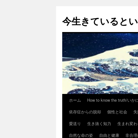
今生きていると
ホーム
How to know the trut
コ
依存症からの脱却
個性と社会
失
ン
愛送り
生き抜く知力
生まれ変わ
テ
自然な命の姿
自由と健康
非合理
ン