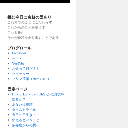
挑む今日に奇跡の因あり
これまでのことにこだわらず
これからのことを憂えず
これを挑む
それが奇跡を創り出すことである
ブログロール
Face Book
ｍｉｘｉ
YouTube
お金って何だ？！
ツイッター
フリマ笹塚（ホームHP）
固定ページ
How to know the truth/いかに真実を
知るか？
あなたは奇跡
タイムトラベル
今日一日生きて・・
伝えるということ
依存症からの脱却