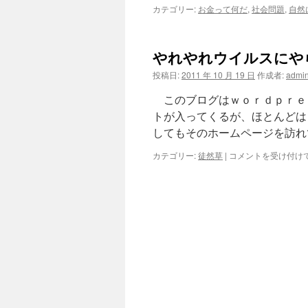
カテゴリー:
お金って何だ
,
社会問題
,
自然
やれやれウイルスにや
投稿日:
2011 年 10 月 19 日
作成者:
admi
このブログはｗｏｒｄｐｒｅ
トが入ってくるが、ほとんどは
してもそのホームページを訪れ
や
カテゴリー:
徒然草
|
コメントを受け付け
れ
や
れ
ウ
イ
ル
ス
に
や
ら
れ
た