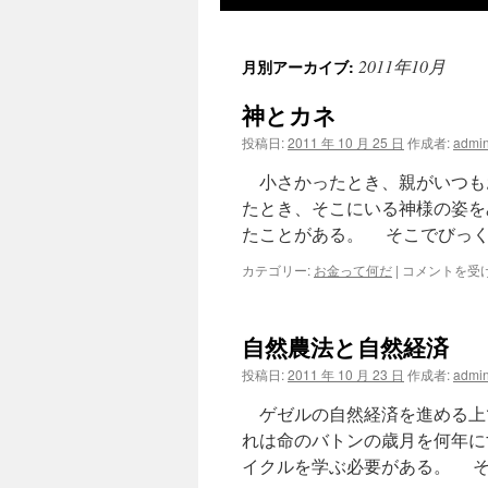
ツ
2011年10月
月別アーカイブ:
へ
神とカネ
ス
投稿日:
2011 年 10 月 25 日
作成者:
admi
キ
小さかったとき、親がいつも
ッ
たとき、そこにいる神様の姿を
たことがある。 そこでびっく
プ
神
カテゴリー:
お金って何だ
|
コメントを受
と
カ
ネ
自然農法と自然経済
は
投稿日:
2011 年 10 月 23 日
作成者:
admi
ゲゼルの自然経済を進める上
れは命のバトンの歳月を何年に
イクルを学ぶ必要がある。 そ