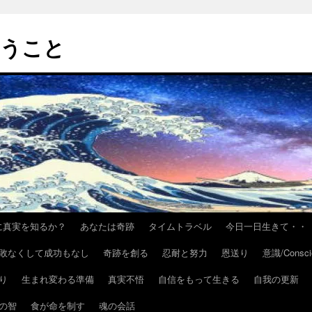
いうこと
h/いかに真実を知るか？
あなたは奇跡
タイムトラベル
今日一日生きて・・
敗なくして成功もなし
奇跡を創る
忍耐と努力
恩送り
意識/Consci
り
生まれ変わる準備
真実不悟
自信をもって生きる
自我の更新
の智
食が命を制す
魂の会話