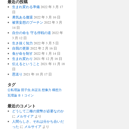
最近の投稿
生まれ変わる準備
2022 年 3 月 17
日
勇気ある撤退
2022 年 3 月 16 日
被害妄想のプーチン
2022 年 3 月
14 日
自分の命を 守る停戦の道
2022 年
3 月 12 日
生き抜く知力
2022 年 3 月 5 日
自我の更新
2022 年 2 月 16 日
食が命を制す
2022 年 1 月 14 日
生まれ変わり
2021 年 12 月 16 日
伝えるということ
2021 年 11 月 18
日
恩送り
2021 年 10 月 17 日
タグ
公私理論
団子虫
弁証法
想像力
構想力
瓦理論
ＢＩコイン
最近のコメント
どうして二種の貨幣が必要なのか
に
メルサイア
より
人間らしさ、それは分かち合いだ
った
に
メルサイア
より