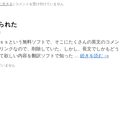
自
に生きる
|
コメントを受け付けていません
然
農
法
られた
と
自
n
然
経
ｓｓという無料ソフトで、そこにたくさんの英文のコメン
済
リンクなので、削除していた。しかし、長文でしかもどう
は
て欲しい内容を翻訳ソフトで知った …
続きを読む
→
ていません