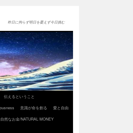
昨日に拘らず明日を憂えず今日挑む
伝えるということ
ousness
意識が命を創る
愛と自由
自然なお金/NATURAL MONEY