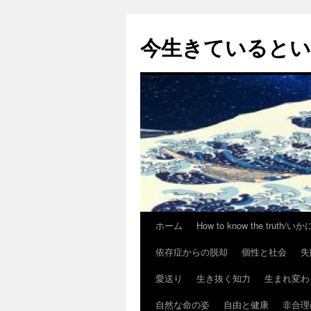
今生きていると
ホーム
How to know the trut
コ
依存症からの脱却
個性と社会
失
ン
愛送り
生き抜く知力
生まれ変わ
テ
自然な命の姿
自由と健康
非合理
ン