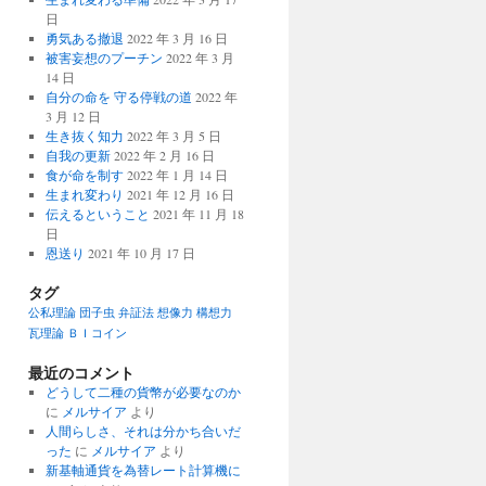
日
勇気ある撤退
2022 年 3 月 16 日
被害妄想のプーチン
2022 年 3 月
14 日
自分の命を 守る停戦の道
2022 年
3 月 12 日
生き抜く知力
2022 年 3 月 5 日
自我の更新
2022 年 2 月 16 日
食が命を制す
2022 年 1 月 14 日
生まれ変わり
2021 年 12 月 16 日
伝えるということ
2021 年 11 月 18
日
恩送り
2021 年 10 月 17 日
タグ
公私理論
団子虫
弁証法
想像力
構想力
瓦理論
ＢＩコイン
最近のコメント
どうして二種の貨幣が必要なのか
に
メルサイア
より
人間らしさ、それは分かち合いだ
った
に
メルサイア
より
新基軸通貨を為替レート計算機に