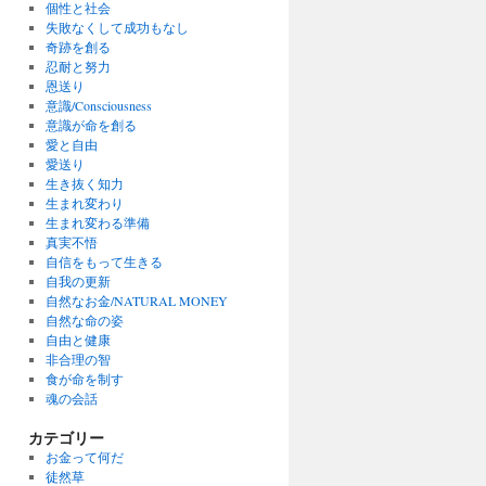
個性と社会
失敗なくして成功もなし
奇跡を創る
忍耐と努力
恩送り
意識/Consciousness
意識が命を創る
愛と自由
愛送り
生き抜く知力
生まれ変わり
生まれ変わる準備
真実不悟
自信をもって生きる
自我の更新
自然なお金/NATURAL MONEY
自然な命の姿
自由と健康
非合理の智
食が命を制す
魂の会話
カテゴリー
お金って何だ
徒然草