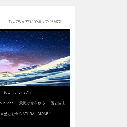
昨日に拘らず明日を憂えず今日挑む
伝えるということ
ousness
意識が命を創る
愛と自由
自然なお金/NATURAL MONEY