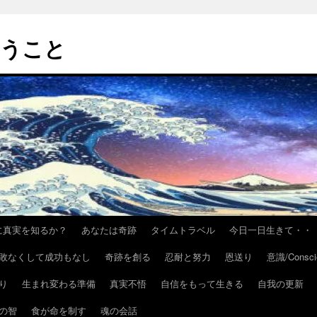
いうこと
h/いかに真実を知るか？
あなたは奇跡
タイムトラベル
今日一日生きて・・
敗なくして成功もなし
奇跡を創る
忍耐と努力
恩送り
意識/Consci
り
生まれ変わる準備
真実不悟
自信をもって生きる
自我の更新
の智
食が命を制す
魂の会話