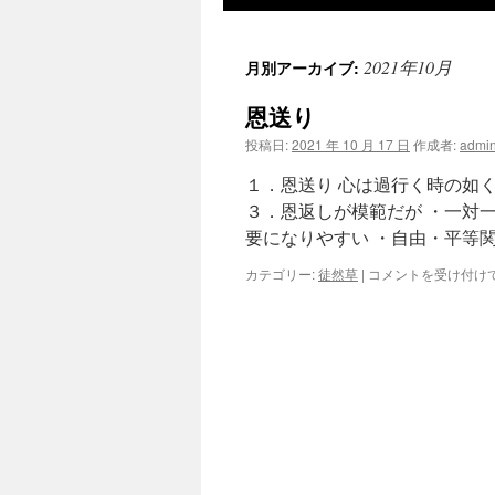
ツ
2021年10月
月別アーカイブ:
へ
恩送り
ス
投稿日:
2021 年 10 月 17 日
作成者:
admi
キ
１．恩送り 心は過行く時の如
ッ
３．恩返しが模範だが ・一対
要になりやすい ・自由・平等
プ
恩
カテゴリー:
徒然草
|
コメントを受け付け
送
り
は