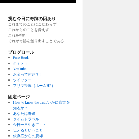
挑む今日に奇跡の因あり
これまでのことにこだわらず
これからのことを憂えず
これを挑む
それが奇跡を創り出すことである
ブログロール
Face Book
ｍｉｘｉ
YouTube
お金って何だ？！
ツイッター
フリマ笹塚（ホームHP）
固定ページ
How to know the truth/いかに真実を
知るか？
あなたは奇跡
タイムトラベル
今日一日生きて・・
伝えるということ
依存症からの脱却