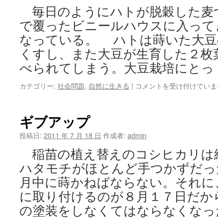
の
毎日のようにハトが脱穀した麦
発
行
で覆ったビニールハウスに入って
を
なっている。 ハトは蒔いた大豆
は
くすし、また大豆が生育した２枚
べられてしまう。大豆栽培にとっ
欲
カテゴリー:
社会問題
,
自然に生きる
|
コメントを受け付けていま
望
の
最
ギブアップ
後
は
投稿日:
2011 年 7 月 18 日
作成者:
admin
自
稲苗の植え替えのコシヒカリは
滅
は
ハタモチがほとんど手つかずだっ
月中に蒔かねばならない。それに
に取り付けるのが８月１７日だか
の塗装をしなくてはならなくなっ