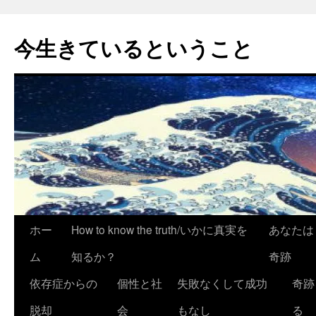
今生きているということ
コ
ホー
How to know the truth/いかに真実を
あなたは
ン
ム
知るか？
奇跡
テ
依存症からの
個性と社
失敗なくして成功
奇跡
ン
脱却
会
もなし
る