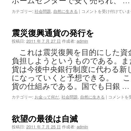
ホームセンターで安く売られ、 
今
カテゴリー:
社会問題
,
自然に生きる
|
コメントを受け付けていま
の
農
業
震災復興通貨の発行を
は
お
投稿日:
2011 年 7 月 27 日
作成者:
admin
か
これは震災復興を目的にした資
し
い
負担しようというものである。ま
は
貨は今後中央銀行制度に代わる新
になっていくと予想できる。 こ
貨の仕組みである。国でも日銀 
震
カテゴリー:
お金って何だ
,
社会問題
,
自然に生きる
|
コメントを
災
復
興
欲望の最後は自滅
通
貨
投稿日:
2011 年 7 月 25 日
作成者:
admin