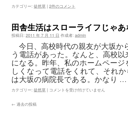
カテゴリー:
徒然草
|
2件のコメント
田舎生活はスローライフじゃあ
投稿日:
2011 年 7 月 11 日
作成者:
admin
今日、高校時代の親友が大坂か
う電話があった。なんと、高校以
になる。昨年、私のホームページ
しくなって電話をくれて、それか
は大坂の病院長である。かなり 
田
カテゴリー:
徒然草
|
コメントを受け付けていません
舎
生
←
過去の投稿
活
は
ス
ロ