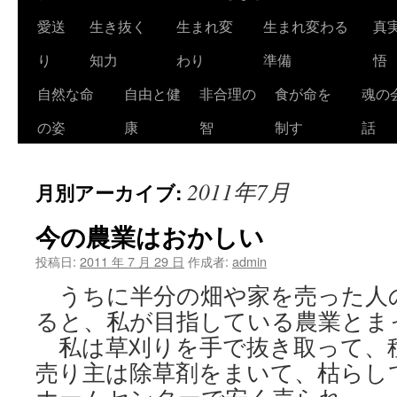
ツ
愛送
生き抜く
生まれ変
生まれ変わる
真
へ
り
知力
わり
準備
悟
ス
自然な命
自由と健
非合理の
食が命を
魂の
キ
の姿
康
智
制す
話
ッ
2011年7月
月別アーカイブ:
プ
今の農業はおかしい
投稿日:
2011 年 7 月 29 日
作成者:
admin
うちに半分の畑や家を売った人
ると、私が目指している農業とま
私は草刈りを手で抜き取って、
売り主は除草剤をまいて、枯らし