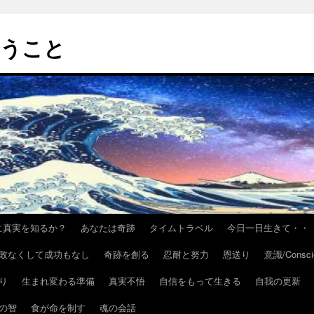
いうこと
h/いかに真実を知るか？
あなたは奇跡
タイムトラベル
今日一日生きて・・
敗なくして成功もなし
奇跡を創る
忍耐と努力
恩送り
意識/Consci
り
生まれ変わる準備
真実不悟
自信をもって生きる
自我の更新
の智
食が命を制す
魂の会話