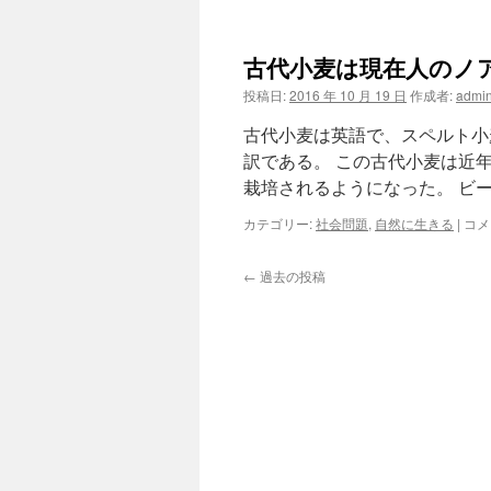
つ
こ
と
古代小麦は現在人のノ
は
致
投稿日:
2016 年 10 月 19 日
作成者:
admi
さ
ね
古代小麦は英語で、スペルト小麦 sp
ど
訳である。 この古代小麦は近
負
栽培されるようになった。 ビー
け
ぬ
古
カテゴリー:
社会問題
,
自然に生きる
|
コメ
術
代
は
小
心
←
過去の投稿
麦
得
は
候
現
は
在
人
の
ノ
ア
の
箱
舟