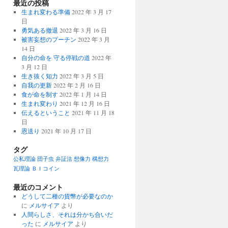
最近の投稿
生まれ変わる準備
2022 年 3 月 17
日
勇気ある撤退
2022 年 3 月 16 日
被害妄想のプーチン
2022 年 3 月
14 日
自分の命を 守る停戦の道
2022 年
3 月 12 日
生き抜く知力
2022 年 3 月 5 日
自我の更新
2022 年 2 月 16 日
食が命を制す
2022 年 1 月 14 日
生まれ変わり
2021 年 12 月 16 日
伝えるということ
2021 年 11 月 18
日
恩送り
2021 年 10 月 17 日
タグ
公私理論
団子虫
弁証法
想像力
構想力
瓦理論
ＢＩコイン
最近のコメント
どうして二種の貨幣が必要なのか
に
メルサイア
より
人間らしさ、それは分かち合いだ
った
に
メルサイア
より