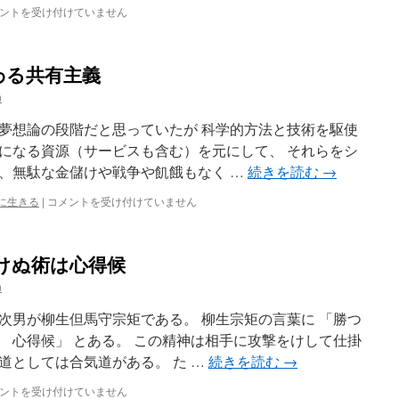
ントを受け付けていません
わる共有主義
n
夢想論の段階だと思っていたが 科学的方法と技術を駆使
になる資源（サービスも含む）を元にして、 それらをシ
、無駄な金儲けや戦争や飢餓もなく …
続きを読む
→
資
に生きる
|
コメントを受け付けていません
本
主
義
けぬ術は心得候
社
会
n
主
義
次男が柳生但馬守宗矩である。 柳生宗矩の言葉に 「勝つ
に
 心得候」 とある。 この精神は相手に攻撃をけして仕掛
代
道としては合気道がある。 た …
続きを読む
→
わ
る
ントを受け付けていません
共