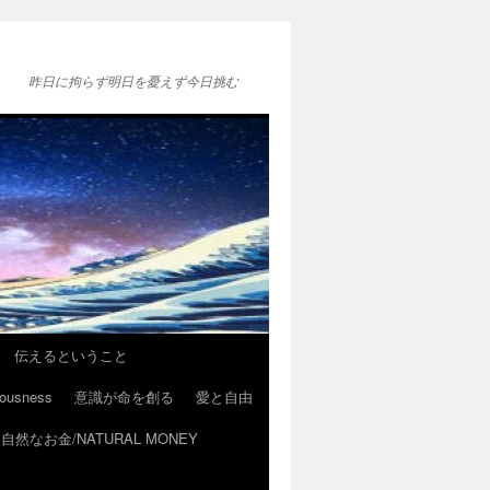
昨日に拘らず明日を憂えず今日挑む
伝えるということ
ousness
意識が命を創る
愛と自由
自然なお金/NATURAL MONEY