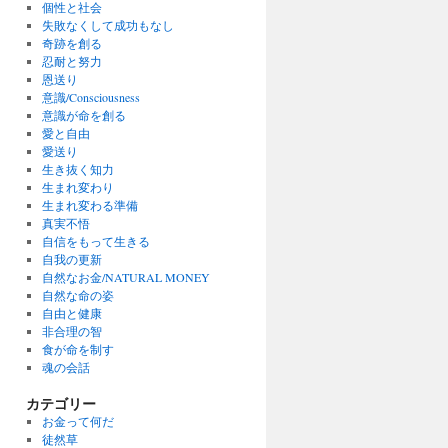
個性と社会
失敗なくして成功もなし
奇跡を創る
忍耐と努力
恩送り
意識/Consciousness
意識が命を創る
愛と自由
愛送り
生き抜く知力
生まれ変わり
生まれ変わる準備
真実不悟
自信をもって生きる
自我の更新
自然なお金/NATURAL MONEY
自然な命の姿
自由と健康
非合理の智
食が命を制す
魂の会話
カテゴリー
お金って何だ
徒然草