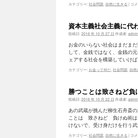
セ
カテゴリー:
社会問題
,
自然に生きる
|
コメ
ド
ン
フ
テ
ル
ナ
ネ
資本主義社会主義に代
リ
ス
ア
は
投稿日:
2016 年 10 月 27 日
作成者:
admi
ン
目
お金のいらない社会はまだまだ
指
して、金銭ではなく、金銭の元
す
ェアする社会を構築していけば
か
な
カテゴリー:
お金って何だ
,
社会問題
,
自然
は
勝つことは致さねど負
投稿日:
2016 年 10 月 22 日
作成者:
admi
あの武蔵が挑んだ柳生石舟斎の
ことは 致さねど 負けぬ術は
けないで、受け身だけを行う武
勝
カテゴリー:
社会問題
,
自然に生きる
|
コメ