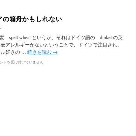
有
主
義
アの箱舟かもしれない
は
n
elt wheat というが、それはドイツ語の dinkel の英
年麦アレルギーがないということで、ドイツで注目され、
ル好きの …
続きを読む
→
ントを受け付けていません