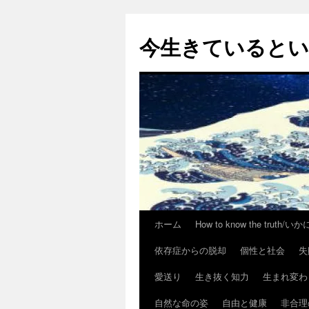
今生きていると
ホーム
How to know the trut
コ
依存症からの脱却
個性と社会
失
ン
愛送り
生き抜く知力
生まれ変わ
テ
自然な命の姿
自由と健康
非合理
ン