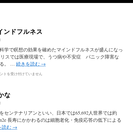
インドフルネス
n
科学で瞑想の効果を確めたマインドフルネスが盛んになっ
x4ps4js イギリスでは医療現場で、うつ病や不安症 パニック障害な
る。 …
続きを読む
→
ントを受け付けていません
かな
n
センテナリアンといい、日本では65,692人世界では約
ai.ly/x4zsn2e 長寿にかかわるのは細胞老化・免疫応答の低下による
を読む
→