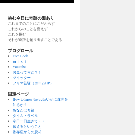
挑む今日に奇跡の因あり
これまでのことにこだわらず
これからのことを憂えず
これを挑む
それが奇跡を創り出すことである
ブログロール
Face Book
ｍｉｘｉ
YouTube
お金って何だ？！
ツイッター
フリマ笹塚（ホームHP）
固定ページ
How to know the truth/いかに真実を
知るか？
あなたは奇跡
タイムトラベル
今日一日生きて・・
伝えるということ
依存症からの脱却