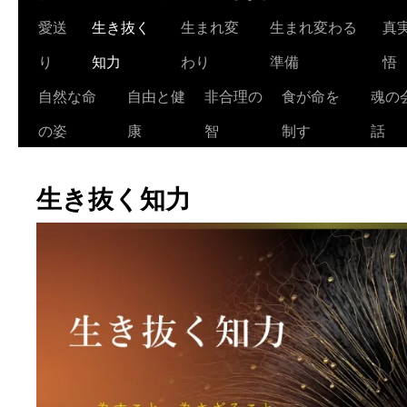
ツ
愛送
生き抜く
生まれ変
生まれ変わる
真
へ
り
知力
わり
準備
悟
ス
自然な命
自由と健
非合理の
食が命を
魂の
キ
の姿
康
智
制す
話
ッ
生き抜く知力
プ