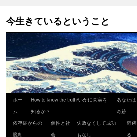
今生きているということ
コ
ホー
How to know the truth/いかに真実を
あなたは
ン
ム
知るか？
奇跡
テ
依存症からの
個性と社
失敗なくして成功
奇跡
ン
脱却
会
もなし
る