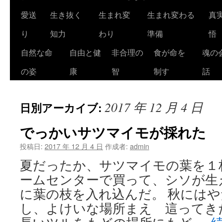
ツ
愛送
生き抜く
生まれ変
生まれ変わる
真
へ
り
知力
わり
準備
悟
ス
自然な命
自由と健
非合理の
食が命を
魂の
キ
の姿
康
智
制す
話
ッ
2017 年 12 月 4 日
日別アーカイブ:
プ
でっかいサツマイモが採れた
投稿日:
2017 年 12 月 4 日
作成者:
admin
夏だったか、サツマイモの葉を１
ームセンターで買って、シソが生
に葉の枝を入れ込んだ。 秋には
し、よけいな場所まえ 這ってき