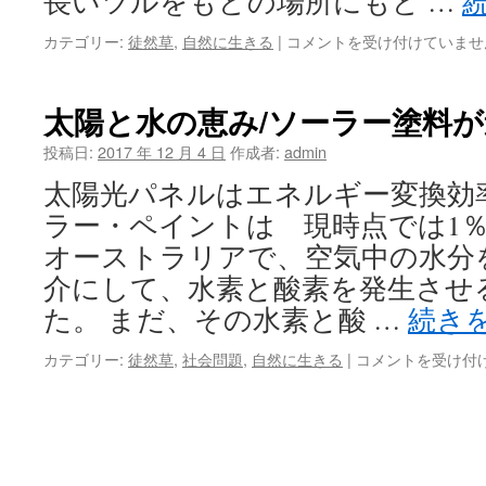
長いツルをもどの場所にもど …
で
カテゴリー:
徒然草
,
自然に生きる
|
コメントを受け付けていませ
っ
か
い
太陽と水の恵み/ソーラー塗料が
サ
ツ
投稿日:
2017 年 12 月 4 日
作成者:
admin
マ
太陽光パネルはエネルギー変換効率は
イ
モ
ラー・ペイントは 現時点では1％
が
オーストラリアで、空気中の水分
採
れ
介にして、水素と酸素を発生させ
た
た。 まだ、その水素と酸 …
続き
は
太
カテゴリー:
徒然草
,
社会問題
,
自然に生きる
|
コメントを受け付
陽
と
水
の
恵