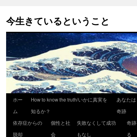
今生きているということ
コ
ホー
How to know the truth/いかに真実を
あなたは
ン
ム
知るか？
奇跡
テ
依存症からの
個性と社
失敗なくして成功
奇跡
ン
脱却
会
もなし
る