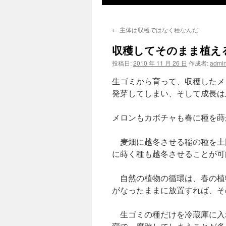
ツ
←
主体は収穫ではなく種なんだ
へ
収穫してそのまま植え
ス
投稿日:
2010 年 11 月 26 日
作成者:
admi
キ
生ゴミから育って、収穫したメ
ッ
発芽してしまい、そして成長は
プ
メロンもカボチャも春に種を蒔
麦畑に越冬させる稲の種を土
に蒔く種も越冬させることが可
自然の植物の循環は、春の植
がなったままに放置すれば、そ
生ゴミの種だけを冷蔵庫に入