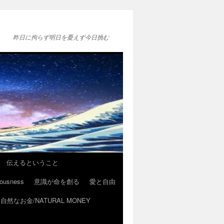
昨日に拘らず明日を憂えず今日挑む
伝えるということ
ousness
意識が命を創る
愛と自由
自然なお金/NATURAL MONEY