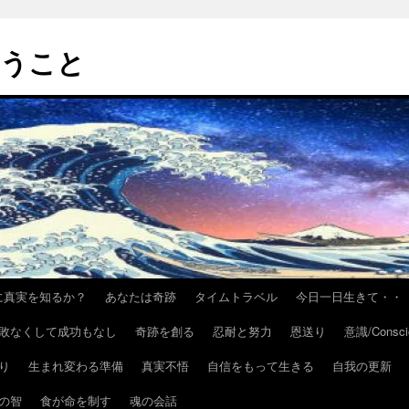
いうこと
h/いかに真実を知るか？
あなたは奇跡
タイムトラベル
今日一日生きて・・
敗なくして成功もなし
奇跡を創る
忍耐と努力
恩送り
意識/Consci
り
生まれ変わる準備
真実不悟
自信をもって生きる
自我の更新
の智
食が命を制す
魂の会話