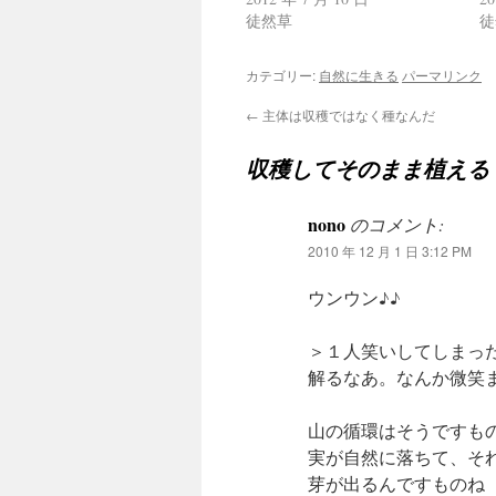
し
ク
い
し
徒然草
徒
ウ
て
ィ
く
ン
だ
カテゴリー:
自然に生きる
パーマリンク
ド
さ
ウ
い
で
(新
←
主体は収穫ではなく種なんだ
開
し
き
い
ま
ウ
収穫してそのまま植える
す)
ィ
ン
ド
ウ
で
nono
のコメント:
開
き
2010 年 12 月 1 日 3:12 PM
ま
す)
ウンウン♪♪
＞１人笑いしてしまっ
解るなあ。なんか微笑
山の循環はそうですも
実が自然に落ちて、そ
芽が出るんですものね