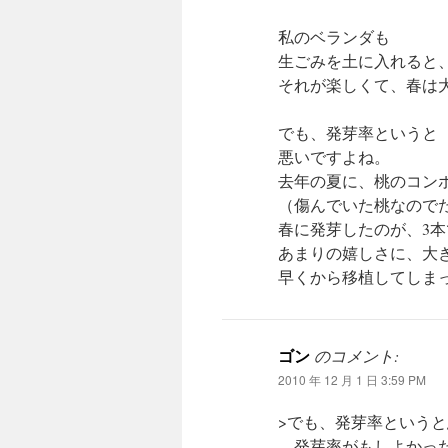
私のベランダも
生ごみを土に入れると
それが楽しくて、春は
でも、発芽率というと
悪いですよね。
去年の夏に、桃のコンポ
（傷んでいた桃なので
春に発芽したのが、3
あまりの嬉しさに、大
早くから移植してしま
ゴン
のコメント:
2010 年 12 月 1 日 3:59 PM
>でも、発芽率という
発芽率がもしよかった