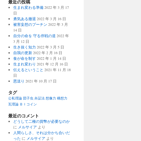
最近の投稿
生まれ変わる準備
2022 年 3 月 17
日
勇気ある撤退
2022 年 3 月 16 日
被害妄想のプーチン
2022 年 3 月
14 日
自分の命を 守る停戦の道
2022 年
3 月 12 日
生き抜く知力
2022 年 3 月 5 日
自我の更新
2022 年 2 月 16 日
食が命を制す
2022 年 1 月 14 日
生まれ変わり
2021 年 12 月 16 日
伝えるということ
2021 年 11 月 18
日
恩送り
2021 年 10 月 17 日
タグ
公私理論
団子虫
弁証法
想像力
構想力
瓦理論
ＢＩコイン
最近のコメント
どうして二種の貨幣が必要なのか
に
メルサイア
より
人間らしさ、それは分かち合いだ
った
に
メルサイア
より