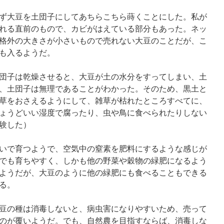
ず大豆を土団子にしてあちらこちら蒔くことにした。私が
れる直前のもので、カビがはえている部分もあった。ネッ
格外の大きさが小さいもので売れない大豆のことだが、こ
も入るようだ。
団子は乾燥させると、大豆が土の水分をすってしまい、土
、土団子は無理であることがわかった。そのため、黒土と
草をおさえるようにして、雑草が枯れたところすべてに、
ょうどいい湿度で腐ったり、虫や鳥に食べられたりしない
験した）
いで育つようで、空気中の窒素を肥料にするような感じが
でも育ちやすく、しかも他の野菜や穀物の緑肥になるよう
ようだが、大豆のように他の緑肥にも食べることもできる
る。
豆の種は消毒しないと、病虫害になりやすいため、売って
のが覆いようだ。でも、自然農を目指すならば、消毒しな