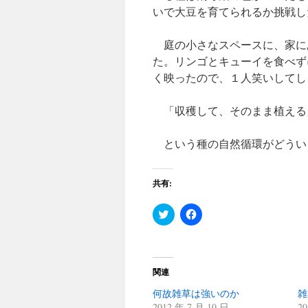
いで大豆を育てられるか挑戦し
庭の小さなスペースに、家に
た。リンゴとキューイを食べず
く映ったので、１人笑いしてし
「収穫して、そのまま植える
という種の自然循環がどうい
共有:
ク
Facebook
リ
で
ッ
共
ク
有
し
す
て
る
Twitter
に
関連
で
は
共
ク
何故雑草は強いのか
有
リ
雑
(新
ッ
2012 年 7 月 10 日
20