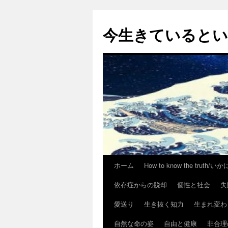
今生きていると
ホーム
How to know the trut
コ
依存症からの脱却
個性と社会
失
ン
愛送り
生き抜く知力
生まれ変わ
テ
自然な命の姿
自由と健康
非合理
ン