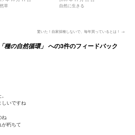
然草
自然に生きる
驚いた！自家採種しないで、毎年買っているとは！
→
への3件のフィードバック
「種の自然循環」
た。
ましいですね
のね
れが朽ちて