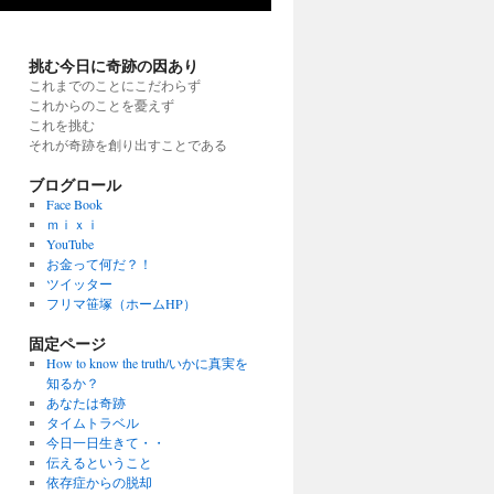
挑む今日に奇跡の因あり
これまでのことにこだわらず
これからのことを憂えず
これを挑む
それが奇跡を創り出すことである
ブログロール
Face Book
ｍｉｘｉ
YouTube
お金って何だ？！
ツイッター
フリマ笹塚（ホームHP）
固定ページ
How to know the truth/いかに真実を
知るか？
あなたは奇跡
タイムトラベル
今日一日生きて・・
伝えるということ
依存症からの脱却