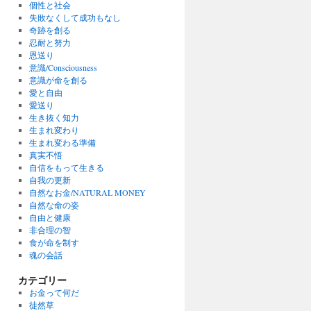
個性と社会
失敗なくして成功もなし
奇跡を創る
忍耐と努力
恩送り
意識/Consciousness
意識が命を創る
愛と自由
愛送り
生き抜く知力
生まれ変わり
生まれ変わる準備
真実不悟
自信をもって生きる
自我の更新
自然なお金/NATURAL MONEY
自然な命の姿
自由と健康
非合理の智
食が命を制す
魂の会話
カテゴリー
お金って何だ
徒然草